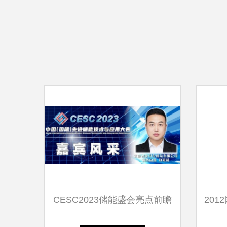
CESC2023储能盛会亮点前瞻
20